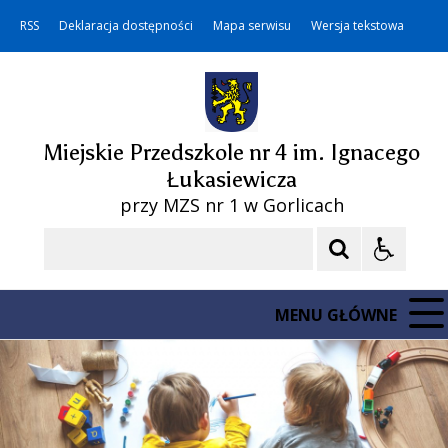
RSS
Deklaracja dostępności
Mapa serwisu
Wersja tekstowa
Miejskie Przedszkole nr 4 im. Ignacego
Łukasiewicza
przy MZS nr 1 w Gorlicach
Szukaj
MENU GŁÓWNE